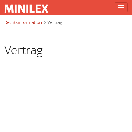
Toggl
navig
Direkt zum Inhalt
Rechtsinformation
Vertrag
Vertrag