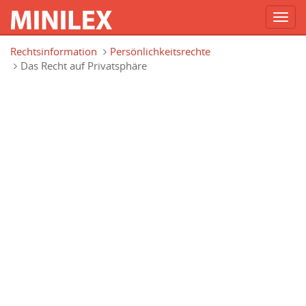
Toggl
navig
Direkt zum Inhalt
Rechtsinformation
Persönlichkeitsrechte
Das Recht auf Privatsphäre